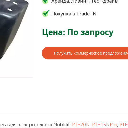
Аренда, Лизинг, Тест-драйв
Покупка в Trade-IN
Цена: По запросу
Получить коммерческое предложени
а для электротележек Noblelift
PTE20N
,
PTE15NPro
,
PTE