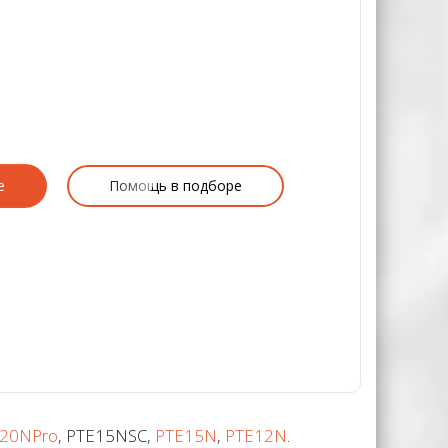
е
Помощь в подборе
20NPro
, PTE15NSC,
PTE15N
,
PTE12N
.