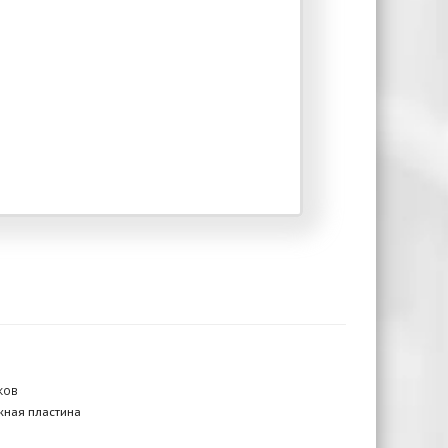
ков
ная пластина