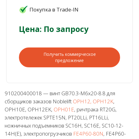
Покупка в Trade-IN
Цена: По запросу
Получить коммерческое
предложение
910200400018 — винт GB70.3-M6x20-8.8 для
сборщиков заказов Noblelift
OPH12, OPH12K
,
OPH10E, OPH12EK,
OPH01E
, ричтрака RT20G,
электротележек SPTE15N, PT20LLi, PT16LLi,
ножничных подъемников SC16H, SC16E, SC10-12-
14H(E), электропогрузчиков
FE4P60-80N
, FE4P60-