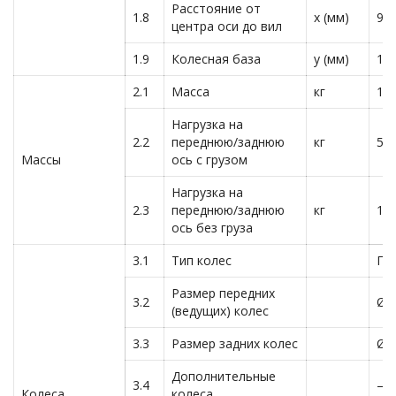
Расстояние от
1.8
x (мм)
95
центра оси до вил
1.9
Колесная база
y (мм)
12
2.1
Масса
кг
13
Нагрузка на
2.2
переднюю/заднюю
кг
57
Массы
ось с грузом
Нагрузка на
2.3
переднюю/заднюю
кг
10
ось без груза
3.1
Тип колес
По
Размер передних
3.2
Ø2
(ведущих) колес
3.3
Размер задних колес
Ø8
Дополнительные
3.4
— 
Колеса,
колеса