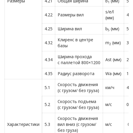
Размеры
4.21
Общая ширина
b
(мм)
540
1
s/e/l
4.22
Размеры вил
47
(мм)
4.25
Ширина вил
b
(мм)
540
5
Клиренс в центре
4.32
m
(мм)
37
2
базы
Ширина прохода
4.34
Ast (мм)
23
с паллетой 800×1200
4.35
Радиус разворота
Wa (мм)
13
Скорость движения
5.1
км/ч
4.5
(с грузом/ без груза)
Скорость подъема
5.2
м/с
0.0
(с грузом/ без груза)
Скорость движения
Характеристики
5.3
вил вниз (с грузом/
м/с
0.0
без груза)