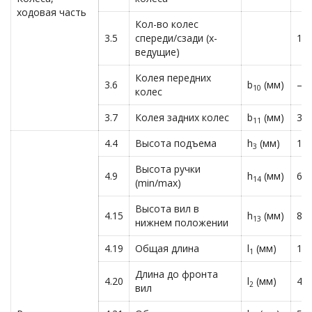
ходовая часть
Кол-во колес
3.5
спереди/сзади (х-
1x/
ведущие)
Колея передних
3.6
b
(мм)
— 
10
колес
3.7
Колея задних колес
b
(мм)
380
11
4.4
Высота подъема
h
(мм)
11
3
Высота ручки
4.9
h
(мм)
680
14
(min/max)
Высота вил в
4.15
h
(мм)
80
13
нижнем положении
4.19
Общая длина
l
(мм)
15
1
Длина до фронта
4.20
l
(мм)
44
2
вил