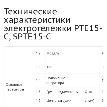
Технические
характеристики
электротележки PTE15-
C, SPTE15-C
1.2
Модель
PT
1.3
Тип
Эл
Положение
1.4
Пе
оператора
Основные
параметры
1.5
Грузоподъемность
Q (кг)
15
1.6
Центр загрузки
c (мм)
60