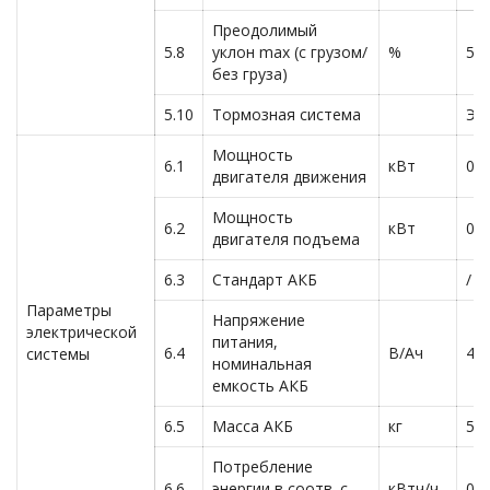
Преодолимый
5.8
уклон max (с грузом/
%
5/1
без груза)
5.10
Тормозная система
Эл
Мощность
6.1
кВт
0.7
двигателя движения
Мощность
6.2
кВт
0.8
двигателя подъема
6.3
Стандарт АКБ
/
Параметры
Напряжение
электрической
питания,
6.4
В/Ач
48
системы
номинальная
емкость АКБ
6.5
Масса АКБ
кг
5
Потребление
6.6
энергии в соотв. с
кВтч/ч
0.1