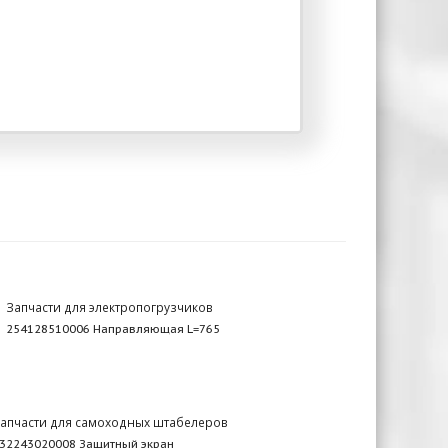
Запчасти для электропогрузчиков
254128510006 Направляющая L=765
апчасти для самоходных штабелеров
32243020008 Защитный экран