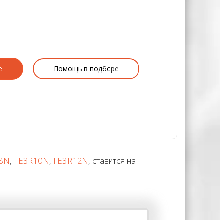
е
Помощь в подборе
8N
,
FE3R10N
,
FE3R12N
, ставится на