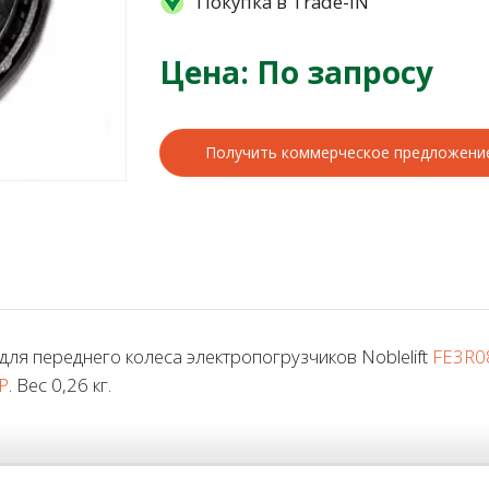
Покупка в Trade-IN
Цена: По запросу
Получить коммерческое предложени
 переднего колеса электропогрузчиков Noblelift
FE3R0
P
. Вес 0,26 кг.