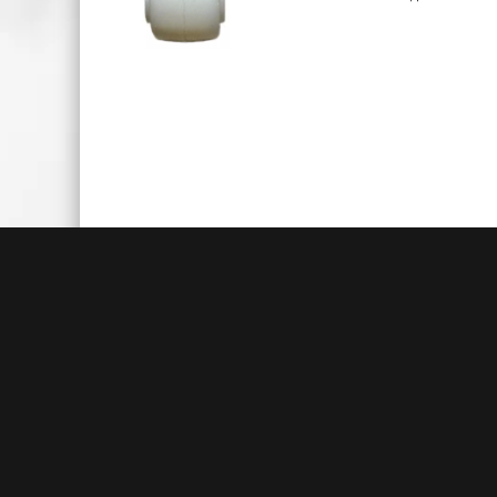
Быстрая доставка
Большие складские запасы
Кажды
позволяют нам осуществлять
акц
доставку на следующий день после
товаро
заказа