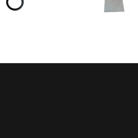
Регулярные скидки
Все запчасти в нали
й месяц мы запускаем новую
Мы обладаем пожалуй с
ию на определённые группы
большим складом запчасте
в. Подробности у менеджеров
благодаря электронным кат
осуществляем точный по