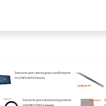
Запчасти для самоходных штабелеров
532298510054 Панель
Запчасти для электропогрузчиков
З
254198523560 Сальник
5