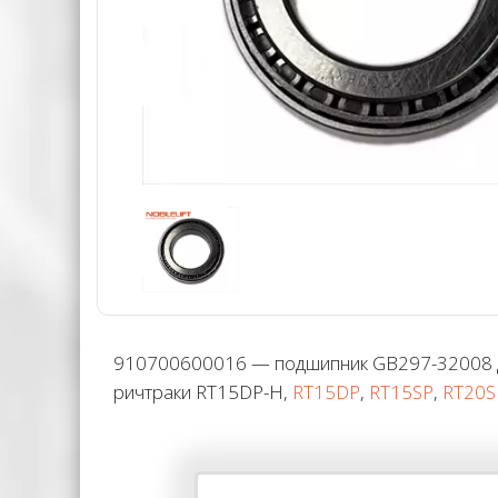
910700600016 — подшипник GB297-32008 для
ричтраки RT15DP-H,
RT15DP
,
RT15SP
,
RT20S