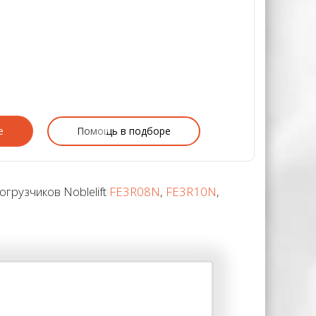
е
Помощь в подборе
грузчиков Noblelift
FE3R08N
,
FE3R10N
,