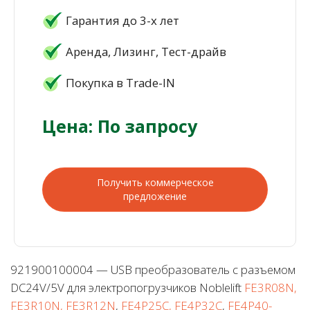
Гарантия до 3-х лет
Аренда, Лизинг, Тест-драйв
Покупка в Trade-IN
Цена: По запросу
Получить коммерческое
предложение
921900100004 — USB преобразователь с разъемом
DC24V/5V для электропогрузчиков Noblelift
FE3R08N,
FE3R10N, FE3R12N
,
FE4P25C, FE4P32C
,
FE4P40-