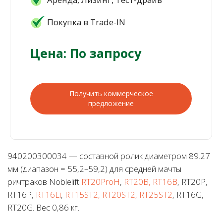
Покупка в Trade-IN
Цена: По запросу
Получить коммерческое
предложение
940200300034 — составной ролик диаметром 89.27
мм (диапазон = 55,2–59,2) для средней мачты
ричтраков Noblelift
RT20ProH
,
RT20B, RT16B
, RT20P,
RT16P,
RT16Li
,
RT15ST2, RT20ST2, RT25ST2
, RT16G,
RT20G. Вес 0,86 кг.