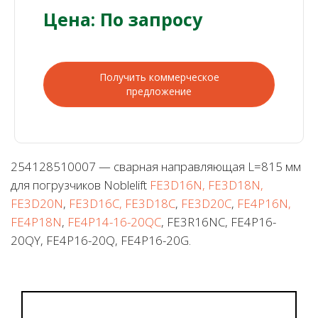
Цена: По запросу
Получить коммерческое
предложение
254128510007 — сварная направляющая L=815 мм
для погрузчиков Noblelift
FE3D16N, FE3D18N,
FE3D20N
,
FE3D16C, FE3D18C
,
FE3D20C
,
FE4P16N,
FE4P18N
,
FE4P14-16-20QC
, FE3R16NC, FE4P16-
20QY, FE4P16-20Q, FE4P16-20G.