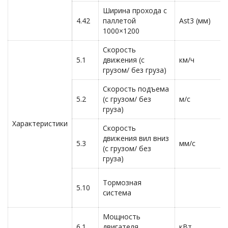
Ширина прохода с
4.42
паллетой
Ast3 (мм)
1000×1200
Скорость
5.1
движения (с
км/ч
грузом/ без груза)
Скорость подъема
5.2
(с грузом/ без
м/с
груза)
Характеристики
Скорость
движения вил вниз
5.3
мм/с
(с грузом/ без
груза)
Тормозная
5.10
система
Мощность
6.1
двигателя
кВт