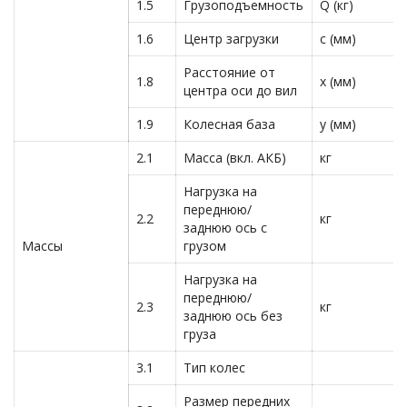
1.5
Грузоподъемность
Q (кг)
1.6
Центр загрузки
c (мм)
Расстояние от
1.8
x (мм)
центра оси до вил
1.9
Колесная база
y (мм)
2.1
Масса (вкл. АКБ)
кг
Нагрузка на
переднюю/
2.2
кг
заднюю ось с
Массы
грузом
Нагрузка на
переднюю/
2.3
кг
заднюю ось без
груза
3.1
Тип колес
Размер передних