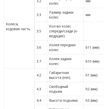
3.2
мм
колес
Размер задних
3.3
мм
колес
Колеса,
Кол-во колес
ходовая часть
3.5
спереди/сзади (х-
ведущие)
Колея передних
3.6
b11 (мм)
колес
Колея задних
3.7
b10 (мм)
колес
Габаритная
4.2
h1 (мм)
высота (min)
Свободный
4.3
h2 (мм)
подъем
4.4
Высота подъема
h3 (мм)