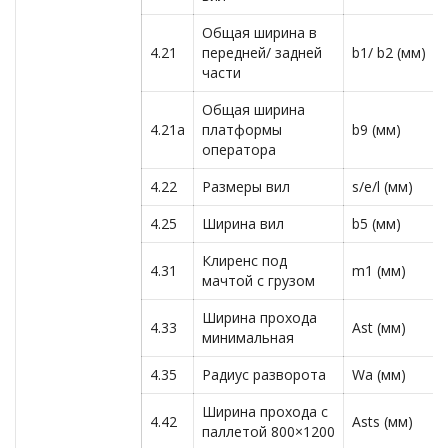
Общая ширина в
4.21
передней/ задней
b1/ b2 (мм)
части
Общая ширина
4.21a
платформы
b9 (мм)
оператора
4.22
Размеры вил
s/e/l (мм)
4.25
Ширина вил
b5 (мм)
Клиренс под
4.31
m1 (мм)
мачтой с грузом
Ширина прохода
4.33
Ast (мм)
минимальная
4.35
Радиус разворота
Wa (мм)
Ширина прохода с
4.42
Asts (мм)
паллетой 800×1200