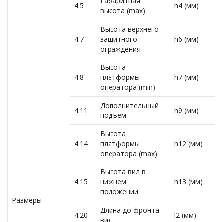
Габаритная
4.5
h4 (мм)
высота (max)
Высота верхнего
4.7
защитного
h6 (мм)
ограждения
Высота
4.8
платформы
h7 (мм)
оператора (min)
Дополнительный
4.11
h9 (мм)
подъем
Высота
4.14
платформы
h12 (мм)
оператора (max)
Высота вил в
4.15
нижнем
h13 (мм)
положении
Размеры
Длина до фронта
4.20
l2 (мм)
вил