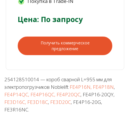
Покупка в Trade-IN
Цена: По запросу
Получить коммерческое
предложение
254128510014 — короб сварной L=955 мм для
электропогрузчиков Noblelift
FE4P16N, FE4P18N
,
FE4P14QC, FE4P16QC, FE4P20QC
, FE4P16-20QY,
FE3D16C, FE3D18C
,
FE3D20C
, FE4P16-20G,
FE3R16NC.