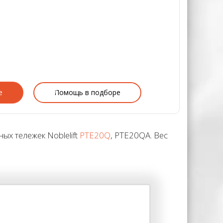
е
Помощь в подборе
х тележек Noblelift
PTE20Q
, PTE20QA. Вес