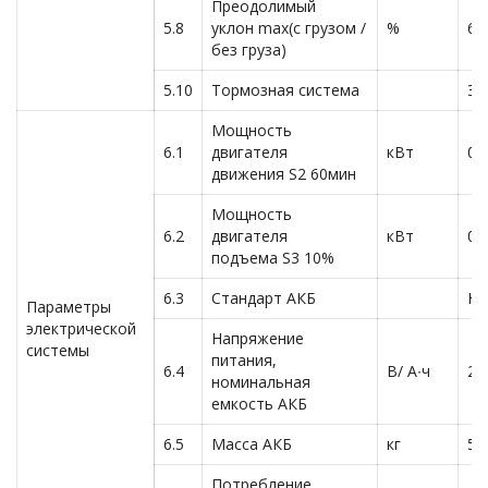
Преодолимый
5.8
уклон max(с грузом /
%
6/
без груза)
5.10
Тормозная система
Эл
Мощность
6.1
двигателя
кВт
0,
движения S2 60мин
Мощность
6.2
двигателя
кВт
0,
подъема S3 10%
6.3
Стандарт АКБ
Не
Параметры
электрической
Напряжение
системы
питания,
6.4
В/ А∙ч
24
номинальная
емкость АКБ
6.5
Масса АКБ
кг
5,
Потребление