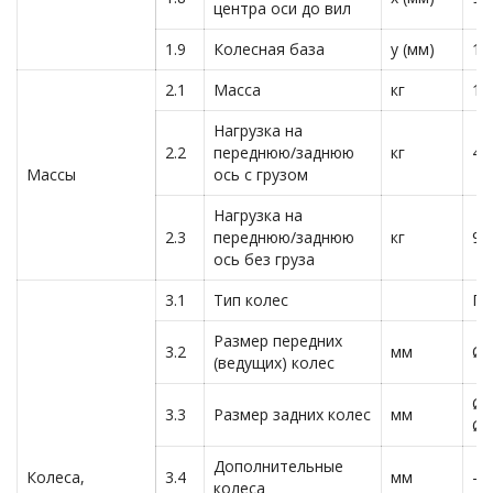
центра оси до вил
1.9
Колесная база
y (мм)
11
2.1
Масса
кг
11
Нагрузка на
2.2
переднюю/заднюю
кг
48
Массы
ось с грузом
Нагрузка на
2.3
переднюю/заднюю
кг
97
ось без груза
3.1
Тип колес
По
Размер передних
3.2
мм
Ø2
(ведущих) колес
Ø8
3.3
Размер задних колес
мм
Ø8
Дополнительные
Колеса,
3.4
мм
— 
колеса