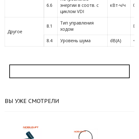
6.6
энергии в соотв. с
кВт∙ч/ч
0,
циклом VDI
Тип управления
8.1
DC
ходом
Другое
8.4
Уровень шума
dB(A)
<7
ВЫ УЖЕ СМОТРЕЛИ