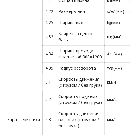
4.21
Общая ширина
b
(мм)
54
1
4.22
Размеры вил
s/e/l(мм)
50
4.25
Ширина вил
b
(мм)
54
5
Клиренс в центре
4.32
m
(мм)
30
2
базы
Ширина прохода
4.34
Ast(мм)
20
с паллетой 800×1200
4.35
Радиус разворота
Wa(мм)
13
Скорость движения
5.1
км/ч
4,3
(с грузом / без груза)
Скорость подъема
5.2
мм/с
15
(с грузом / без груза)
Скорость движения
Характеристики
5.3
вил вниз (с грузом /
мм/с
50
без груза)