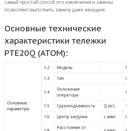
самый простой способ его извлечения и замены
позволяют выполнить замену даже женщине.
Основные технические
характеристики тележки
PTE20Q (ATOM):
1.2
Модель
PT
1.3
Тип
Са
Положение
1.4
Пе
оператора
Основные
1.5
Грузоподъемность
Q (кг)
15
параметры
1.6
Центр загрузки
c (мм)
60
Расстояние от
1.8
x (мм)
94