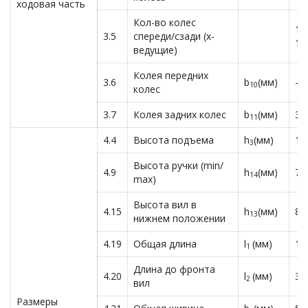
ходовая часть
Кол-во колес
1х
3.5
спереди/сзади (х-
1х
ведущие)
Колея передних
3.6
b
(мм)
— 
10
колес
3.7
Колея задних колес
b
(мм)
38
11
4.4
Высота подъема
h
(мм)
11
3
Высота ручки (min/
4.9
h
(мм)
74
14
max)
Высота вил в
4.15
h
(мм)
80
13
нижнем положении
4.19
Общая длина
l
(мм)
15
1
Длина до фронта
4.20
l
(мм)
39
2
вил
Размеры