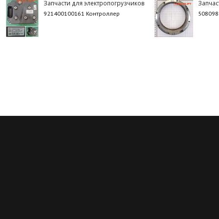
Запчасти для электропогрузчиков
Запчас
921400100161 Контроллер
508098
Регулярные скидки
Все запчасти в нали
й месяц мы запускаем новую
Мы обладаем пожалуй с
ию на определённые группы
большим складом запчасте