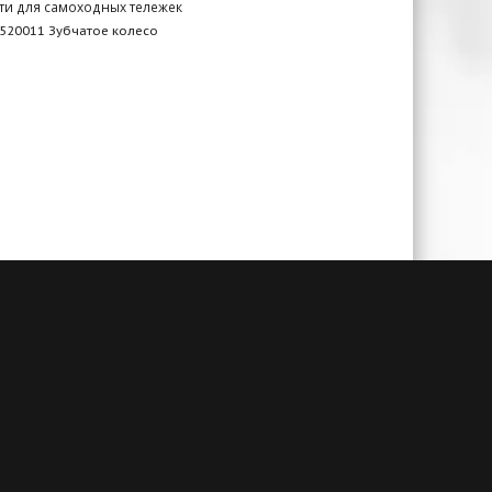
ти для самоходных тележек
520011 Зубчатое колесо
чии
Гарантия до 3-х лет
амым
При своевременном сервисном
й. А
обслуживании и заключенном