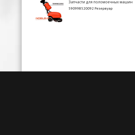
Запчасти для поломоечных машин
590998520092 Резервуар
Быстрая доставка
Большие складские запасы
Кажды
позволяют нам осуществлять
акц