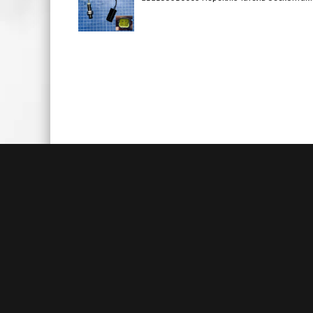
Быстрая доставка
Большие складские запасы
Кажды
позволяют нам осуществлять
акц
доставку на следующий день после
товаро
заказа