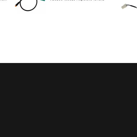
Регулярные скидки
Все запчасти в нали
й месяц мы запускаем новую
Мы обладаем пожалуй с
ию на определённые группы
большим складом запчасте
в. Подробности у менеджеров
благодаря электронным кат
осуществляем точный по