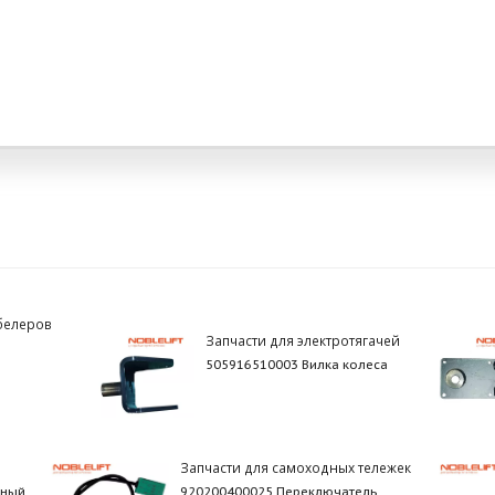
белеров
Запчасти для электротягачей
505916510003 Вилка колеса
Запчасти для самоходных тележек
тный
920200400025 Переключатель