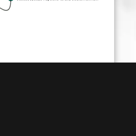
чии
Гарантия до 3-х лет
амым
При своевременном сервисном
й. А
обслуживании и заключенном
алогам
договоре на ТО
дбор