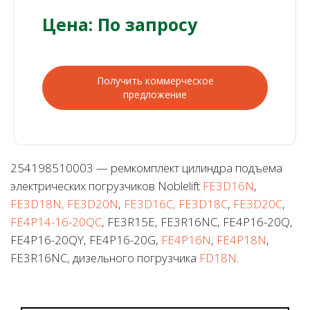
Цена: По запросу
Получить коммерческое
предложение
254198510003 — ремкомплект цилиндра подъема
электрических погрузчиков Noblelift
FE3D16N
,
FE3D18N, FE3D20N
,
FE3D16C, FE3D18C
,
FE3D20C
,
FE4P14-16-20QC
, FE3R15E, FE3R16NC, FE4P16-20Q,
FE4P16-20QY, FE4P16-20G,
FE4P16N
,
FE4P18N
,
FE3R16NC, дизельного погрузчика
FD18N
.