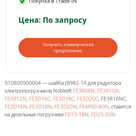
Покупка в Trade-IN
Цена: По запросу
Получить коммерческое
предложение
910800900004 — шайба JB982-14 для редуктора
электропогрузчиков Noblelift
FE3R08N, FE3R10N,
FE3R12N
,
FE3D16C, FE3D18C
,
FE3D20C
, FE3R16NC,
FE3D16N, FE3D18N, FE3D20N
,
FE4P60-80N
, ставится
на дизельные погрузчики
FD15-18N, FD25-35N
.