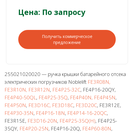
Цена: По запросу
Получить коммерческое
предложение
255021020020 — ручка крышки батарейного отсека
электрических погрузчиков Noblelift
FE3R08N,
FE3R10N, FE3R12N
,
FE4P25-32C
, FE4P16-20QY,
FE4P40-50QL
,
FE4P25-35Q
,
FE4P40N, FE4P45N
,
FE4P50N
,
FE3D16C, FE3D18C
,
FE3D20C
, FE3R12E,
FE4P30-35N
,
FE4P16-18N
,
FE4P14-16-20QC
,
FE3R15E,
FE3D16-20N
,
FE4P25-35Q(H)
, FE4P25-
35QY,
FE4P20-25N
, FE4P16-20Q,
FE4P60-80N
,