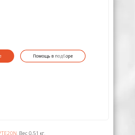
е
Помощь в подборе
PTE20N
. Вес 0,51 кг.