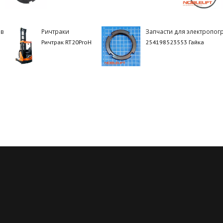
ов
Ричтраки
Запчасти для электропог
Ричтрак RT20ProH
254198523553 Гайка
Регулярные скидки
Все запчасти в нали