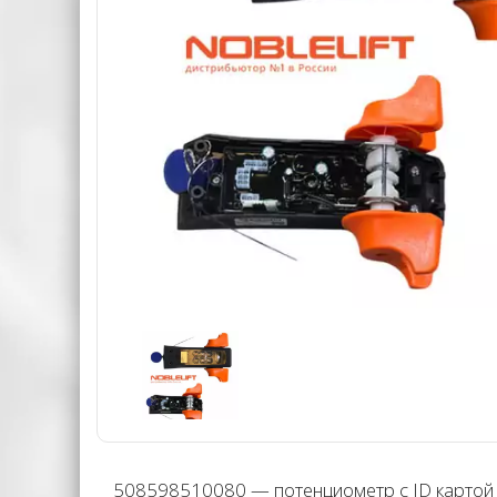
508598510080 — потенциометр с ID картой N