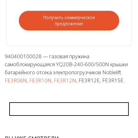
Получить коммерческое
предложение
940400100028 — газовая пружина
самоблокирующаяся YQ20B-240-600/500N крышки
батарейного отсека электропогрузчиков Noblelift
FE3R08N, FE3R10N, FE3R12N
, FE3R12E, FE3R15E.