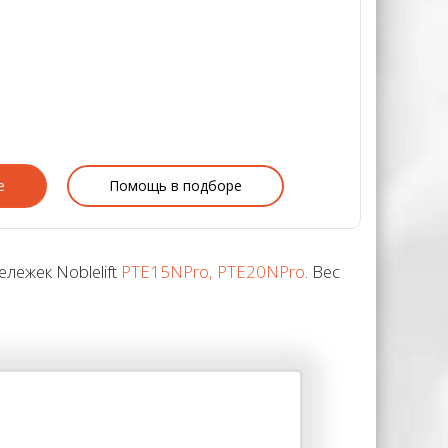
е
Помощь в подборе
лежек Noblelift
PTE15NPro, PTE20NPro
. Вес