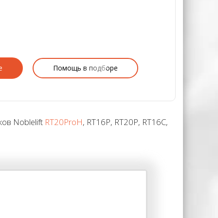
е
Помощь в подборе
в Noblelift
RT20ProH
, RT16P, RT20P, RT16C,