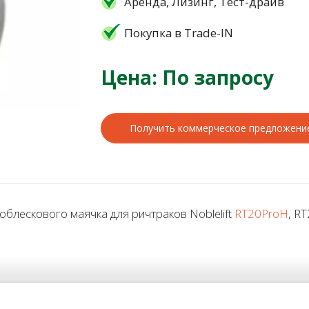
Аренда, Лизинг, Тест-драйв
Покупка в Trade-IN
Цена: По запросу
Получить коммерческое предложени
лескового маячка для ричтраков Noblelift
RT20ProH
, R