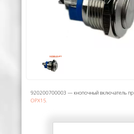
920200700003 — кнопочный включатель проб
OPX15
.