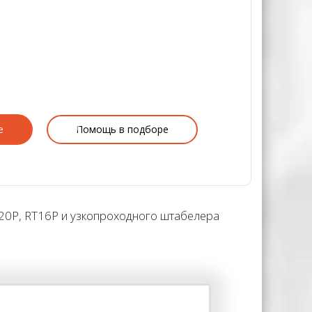
е
Помощь в подборе
T20P, RT16P и узкопроходного штабелера