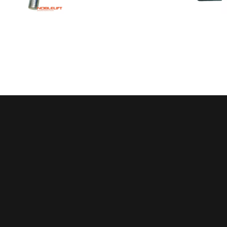
Регулярные скидки
Все запчасти в нали
й месяц мы запускаем новую
Мы обладаем пожалуй с
ию на определённые группы
большим складом запчасте
в. Подробности у менеджеров
благодаря электронным кат
осуществляем точный по