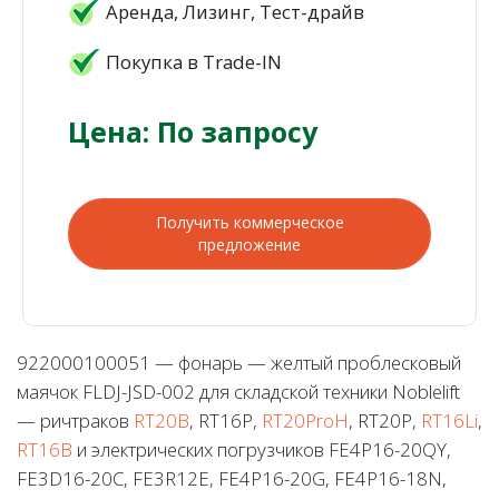
Аренда, Лизинг, Тест-драйв
Покупка в Trade-IN
Цена: По запросу
Получить коммерческое
предложение
922000100051 — фонарь — желтый проблесковый
маячок FLDJ-JSD-002 для складской техники Noblelift
— ричтраков
RT20B
, RT16P,
RT20ProH
, RT20P,
RT16Li
,
RT16B
и электрических погрузчиков FE4P16-20QY,
FE3D16-20C, FE3R12E, FE4P16-20G, FE4P16-18N,