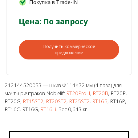
Покупка в Trade-IN
Цена: По запросу
Получить коммерческое
предложение
212144520053 — шкив Φ114×72 мм (4 паза) для
мачты ричтраков Noblelift
RT20ProH
,
RT20B
, RT20P,
RT20G,
RT15ST2
,
RT20ST2
,
RT25ST2
,
RT16B
, RT16P,
RT16C, RT16G,
RT16Li
. Вес 0,643 кг.