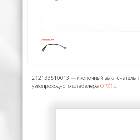
212133510013 — кнопочный выключатель тор
узкопроходного штабелера
OPX15
.