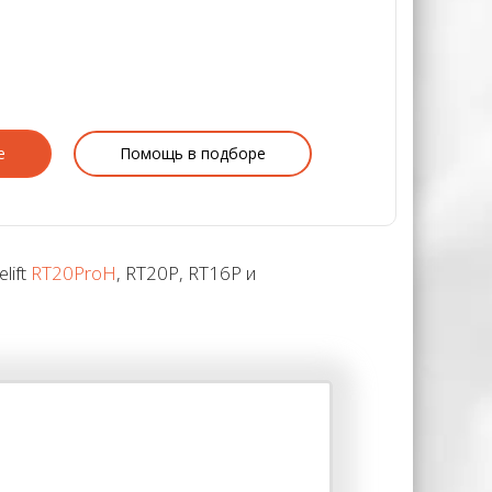
е
Помощь в подборе
lift
RT20ProH
, RT20P, RT16P и