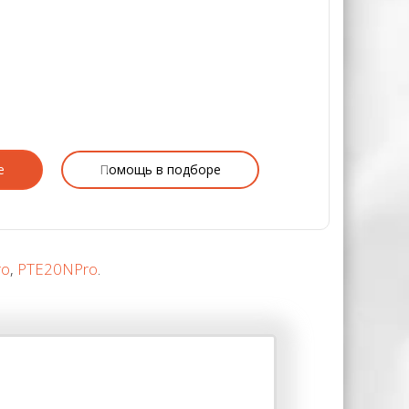
е
Помощь в подборе
ro
,
PTE20NPro
.