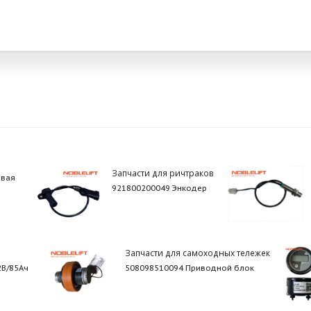
Запчасти для ричтраков
евая
921800200049 Энкодер
Запчасти для самоходных тележек
2В/85Ач
508098510094 Приводной блок