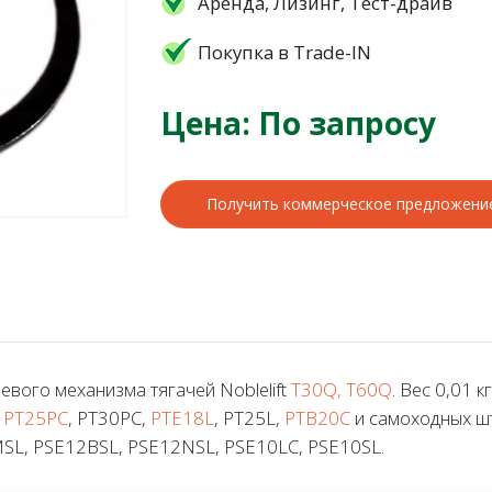
Аренда, Лизинг, Тест-драйв
Покупка в Trade-IN
Цена: По запросу
Получить коммерческое предложени
вого механизма тягачей Noblelift
T30Q, T60Q
. Вес 0,01 
,
PT25PC
, PT30PC,
PTE18L
, PT25L,
PTB20C
и самоходных шт
SL, PSE12BSL, PSE12NSL, PSE10LC, PSE10SL.