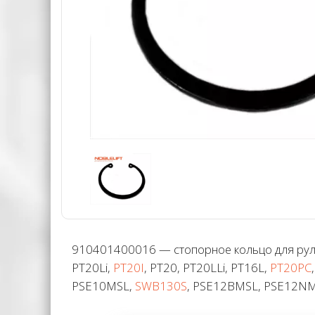
910401400016 — стопорное кольцо для руле
PT20Li,
PT20I
, PT20, PT20LLi, PT16L,
PT20PC
PSE10MSL,
SWB130S
, PSE12BMSL, PSE12NM