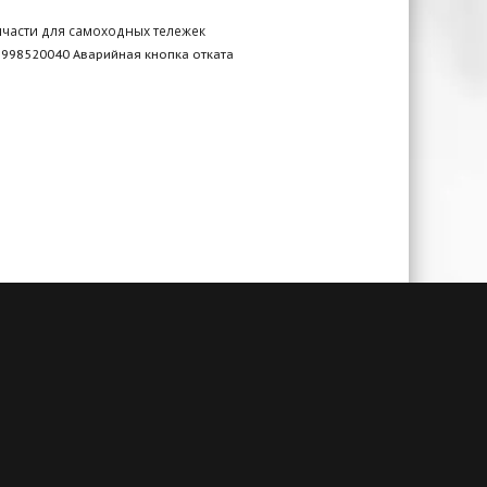
пчасти для самоходных тележек
9998520040 Аварийная кнопка отката
чии
Гарантия до 3-х лет
амым
При своевременном сервисном