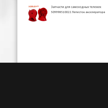
Запчасти для самоходных тележек
509998510022 Лепесток акселератора
Быстрая доставка
Большие складские запасы
Кажды