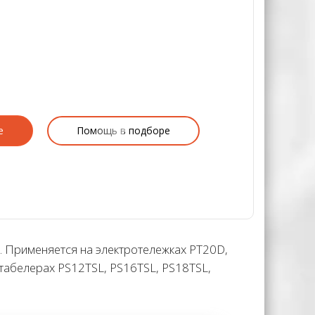
е
Помощь в подборе
кг. Применяется на электротележках PT20D,
абелерах PS12TSL, PS16TSL, PS18TSL,