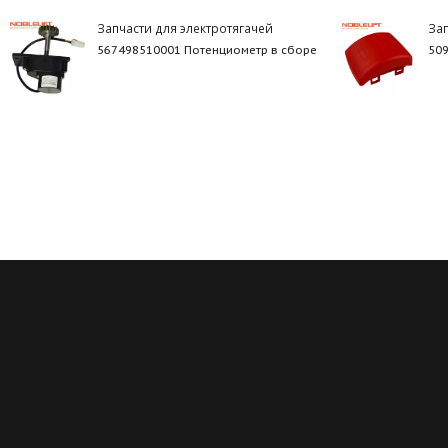
Запчасти для электротягачей
За
567498510001 Потенциометр в сборе
50
Регулярные скидки
Все запчасти в нали
й месяц мы запускаем новую
Мы обладаем пожалуй с