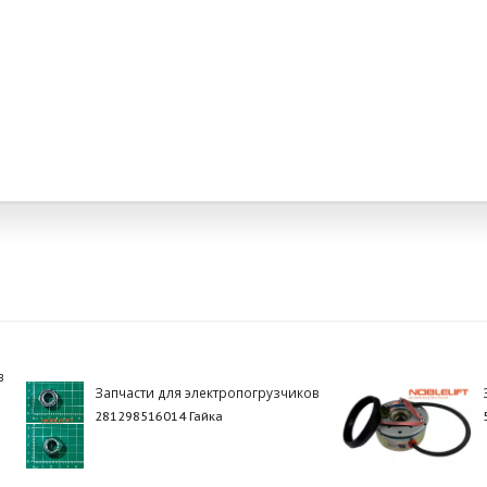
в
Запчасти для электропогрузчиков
281298516014 Гайка