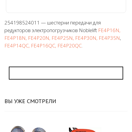
254198524011 — шестерни передачи для
редукторов электропогрузчиков Noblelift
FE4P16N,
FE4P18N, FE4P20N, FE4P25N, FE4P30N, FE4P35N
,
FE4P14QC, FE4P16QC, FE4P20QC
.
ВЫ УЖЕ СМОТРЕЛИ