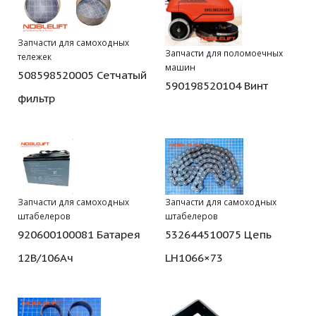
Запчасти для самоходных
Запчасти для поломоечных
тележек
машин
508598520005 Сетчатый
590198520104 Винт
фильтр
Запчасти для самоходных
Запчасти для самоходных
штабелеров
штабелеров
920600100081 Батарея
532644510075 Цепь
12В/106Ач
LH1066×73