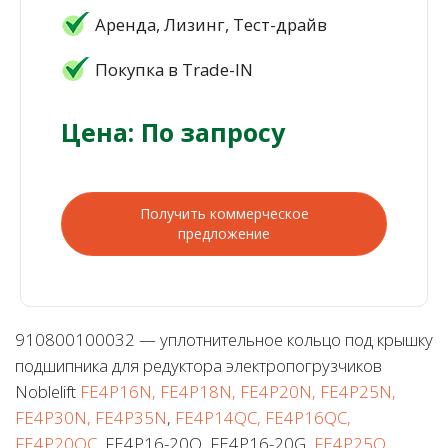
Аренда, Лизинг, Тест-драйв
Покупка в Trade-IN
Цена: По запросу
Получить коммерческое
предложение
910800100032 — уплотнительное кольцо под крышку
подшипника для редуктора электропогрузчиков
Noblelift
FE4P16N, FE4P18N, FE4P20N, FE4P25N,
FE4P30N, FE4P35N
,
FE4P14QC, FE4P16QC,
FE4P20QC
, FE4P16-20Q, FE4P16-20G,
FE4P25Q,