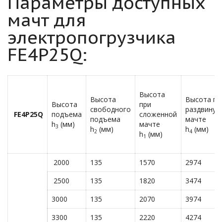
Параметры доступных
мачт для
электропогрузчика
FE4P25Q:
Высота
Высота
Высота пр
Высота
при
свободного
раздвинут
FE4P25Q
подъема
сложенной
подъема
мачте
h
(мм)
мачте
3
h
(мм)
h
(мм)
2
4
h
(мм)
1
2000
135
1570
2974
2500
135
1820
3474
3000
135
2070
3974
3300
135
2220
4274