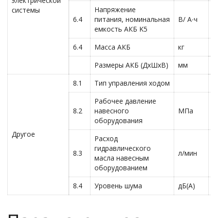
электрической
Напряжение
системы
8
6.4
питания, номинальная
В/ А∙ч
(
емкость АКБ K5
6.4
Масса АКБ
кг
2
Размеры АКБ (ДхШхВ)
мм
7
8.1
Тип управления ходом
A
Рабочее давление
8.2
навесного
МПа
1
оборудования
Другое
Расход
гидравлического
8.3
л/мин
3
масла навесным
оборудованием
8.4
Уровень шума
дБ(А)
7