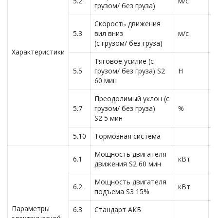
5.2
м/с
0
грузом/ без груза)
Скорость движения
5.3
вил вниз
м/с
<
(с грузом/ без груза)
Характеристики
Тяговое усилие (с
5.5
грузом/ без груза) S2
Н
3
60 мин
Преодолимый уклон (с
5.7
грузом/ без груза)
%
1
S2 5 мин
5.10
Тормозная система
Г
Мощность двигателя
6.1
кВт
1
движения S2 60 мин
Мощность двигателя
6.2
кВт
1
подъема S3 15%
Параметры
6.3
Стандарт АКБ
L