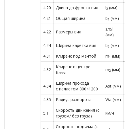
4.20
Длина до фронта вил
l
(мм)
2
2
4.21
Общая ширина
b
(мм)
1
1
s/e/l
4.22
Размеры вил
4
(мм)
4.24
Ширина каретки вил
b
(мм)
1
3
4.31
Клиренс под мачтой
m
(мм)
1
1
Клиренс в центре
4.32
m
(мм)
1
2
базы
Ширина прохода
4.34
Ast (мм)
3
с паллетом 800×1200
4.35
Радиус разворота
Wa (мм)
2
Скорость движения (с
5.1
км/ч
1
грузом/ без груза)
Скорость подъема (с