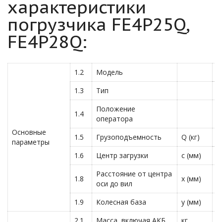
характеристики
погрузчика FE4P25Q,
FE4P28Q:
1.2
Модель
F
1.3
Тип
Э
Положение
1.4
С
оператора
Основные
1.5
Грузоподъемность
Q (кг)
2
параметры
1.6
Центр загрузки
c (мм)
5
Расстояние от центра
1.8
x (мм)
4
оси до вил
1.9
Колесная база
y (мм)
1
2.1
Масса, включая АКБ
кг
3