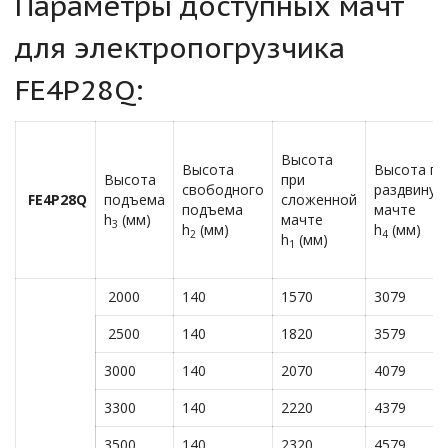
Параметры доступных мачт
для электропогрузчика
FE4P28Q:
Высота
Высота
Высота пр
Высота
при
свободного
раздвинут
FE4P28Q
подъема
сложенной
подъема
мачте
h
(мм)
мачте
3
h
(мм)
h
(мм)
2
4
h
(мм)
1
2000
140
1570
3079
2500
140
1820
3579
3000
140
2070
4079
3300
140
2220
4379
3500
140
2320
4579