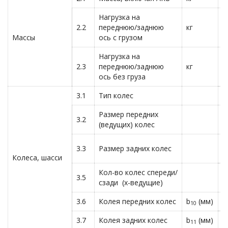
Нагрузка на
2.2
переднюю/заднюю
кг
5
Массы
ось с грузом
Нагрузка на
2.3
переднюю/заднюю
кг
1
ось без груза
3.1
Тип колес
П
Размер передних
7
3.2
(ведущих) колес
1
3.3
Размер задних колес
6
Колеса, шасси
Кол-во колес спереди/
3.5
2
сзади (х-ведущие)
3.6
Колея передних колес
b
(мм)
9
10
3.7
Колея задних колес
b
(мм)
9
11