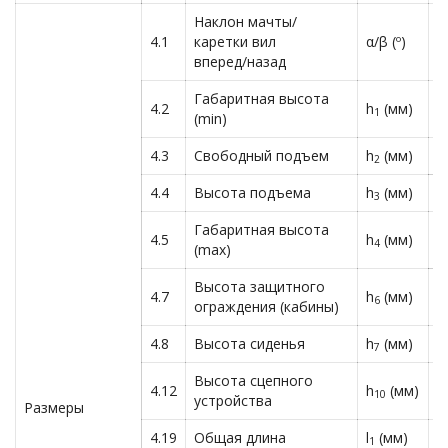
Наклон мачты/
4.1
каретки вил
α/β (º)
6
вперед/назад
Габаритная высота
4.2
h
(мм)
2
1
(min)
4.3
Свободный подъем
h
(мм)
1
2
4.4
Высота подъема
h
(мм)
3
3
Габаритная высота
4.5
h
(мм)
3
4
(max)
Высота защитного
4.7
h
(мм)
2
6
ограждения (кабины)
4.8
Высота сиденья
h
(мм)
1
7
Высота сцепного
4.12
h
(мм)
5
10
устройства
Размеры
4.19
Общая длина
l
(мм)
3
1