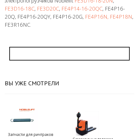
электропогрузчиков Noblelift
FE3D16-18-20N
,
FE3D16-18C
,
FE3D20C
,
FE4P14-16-20QC
, FE4P16-
20Q, FE4P16-20QY, FE4P16-20G,
FE4P16N, FE4P18N
,
FE3R16NC.
ВЫ УЖЕ СМОТРЕЛИ
Запчасти для ричтраков