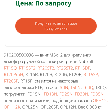
Цена: По запросу
Получить коммерческое
предложение
910200500038 — винт М5х12 для крепления
демпфера рулевой колонки ричтраков Noblelift
RT15Q
,
RT15ST2, RT20ST2, RT25ST2
,
RT15DP
,
RT20ProH
, RT16B, RT20B, RT20G, RT20B,
RT15SP,
RT20SP
, RT16P, ставится на некоторые
электротележки PTE, тягачи
T30N, T50N
,
T60Q
, T30Q,
погрузчики FD15N,
FD18N, FD25N, FD30N, FD35N
,
ножничные подъемники, подборщики заказов
OPH12,
OPH12K
, OPL25N, OPL20SF, OPL12N. Вес 0,003 кг.