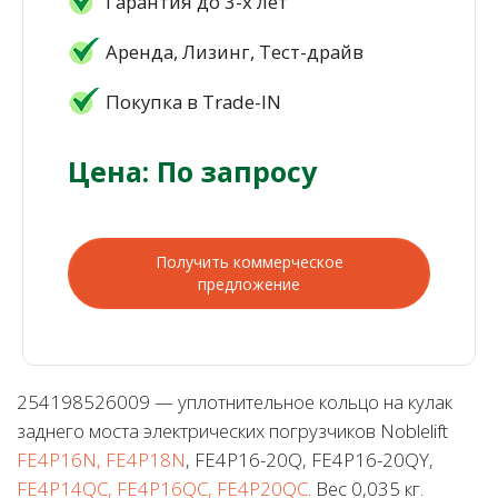
Гарантия до 3-х лет
Аренда, Лизинг, Тест-драйв
Покупка в Trade-IN
Цена: По запросу
Получить коммерческое
предложение
254198526009 — уплотнительное кольцо на кулак
заднего моста электрических погрузчиков Noblelift
FE4P16N, FE4P18N
, FE4P16-20Q, FE4P16-20QY,
FE4P14QC, FE4P16QC, FE4P20QC
. Вес 0,035 кг.