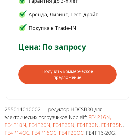
Гарантия до 3-х лет
Аренда, Лизинг, Тест-драйв
Покупка в Trade-IN
Цена: По запросу
Получить коммерческое
предложение
255014010002 — редуктор HDCSB30 для
электрических погрузчиков Noblelift
FE4P16N,
FE4P18N, FE4P20N, FE4P25N, FE4P30N, FE4P35N
,
FE4P14QC, FE4P16QC, FE4P20QC
, FE4P16-20G.