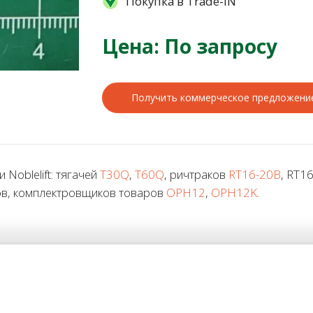
Покупка в Trade-IN
Цена: По запросу
Получить коммерческое предложени
Noblelift: тягачей
T30Q
,
T60Q
, ричтраков
RT16-20B
, RT1
ов, комплектровщиков товаров
OPH12
,
OPH12K
.