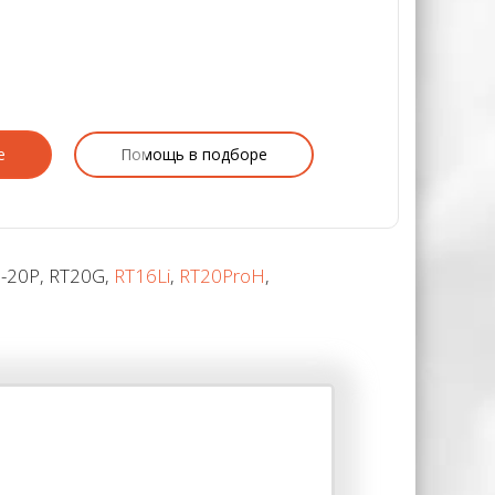
е
Помощь в подборе
6-20P, RT20G,
RT16Li
,
RT20ProH
,