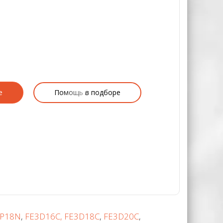
е
Помощь в подборе
4P18N
,
FE3D16C, FE3D18C
,
FE3D20C
,