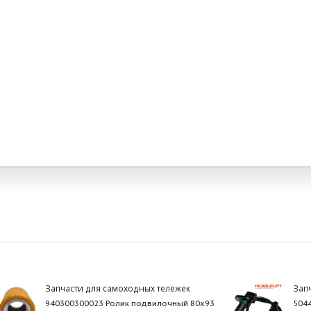
Запчасти для самоходных тележек
Зап
940300300023 Ролик подвилочный 80х93
504