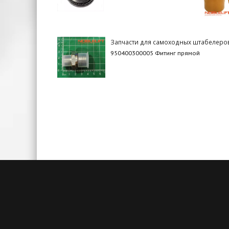
Запчасти для самоходных штабелеро
950400300005 Фитинг прямой