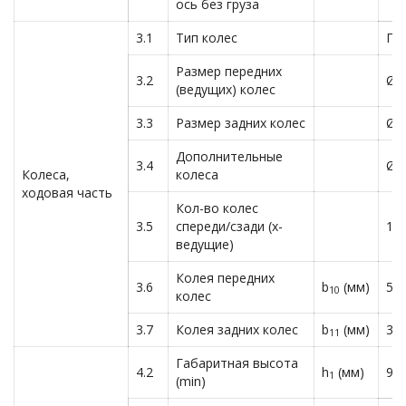
ось без груза
3.1
Тип колес
По
Размер передних
3.2
Ø2
(ведущих) колес
3.3
Размер задних колес
Ø8
Дополнительные
3.4
Ø1
Колеса,
колеса
ходовая часть
Кол-во колес
3.5
спереди/сзади (х-
1x
ведущие)
Колея передних
3.6
b
(мм)
51
10
колес
3.7
Колея задних колес
b
(мм)
38
11
Габаритная высота
4.2
h
(мм)
95
1
(min)