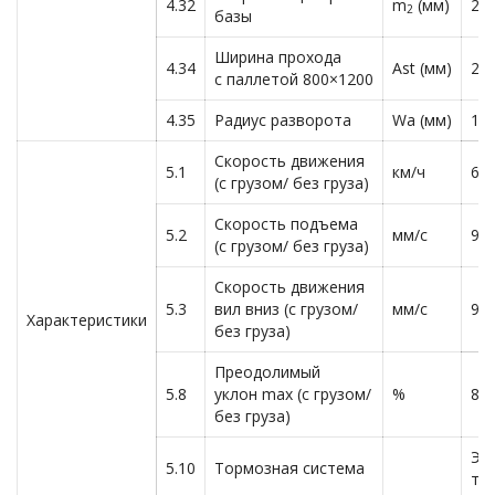
4.32
m
(мм)
28
2
базы
Ширина прохода
4.34
Ast (мм)
20
с паллетой 800×1200
4.35
Радиус разворота
Wa (мм)
15
Скорость движения
5.1
км/ч
6,0
(с грузом/ без груза)
Скорость подъема
5.2
мм/с
95
(с грузом/ без груза)
Скорость движения
5.3
вил вниз (с грузом/
мм/с
90
Характеристики
без груза)
Преодолимый
5.8
уклон max (с грузом/
%
8/2
без груза)
Эл
5.10
Тормозная система
то