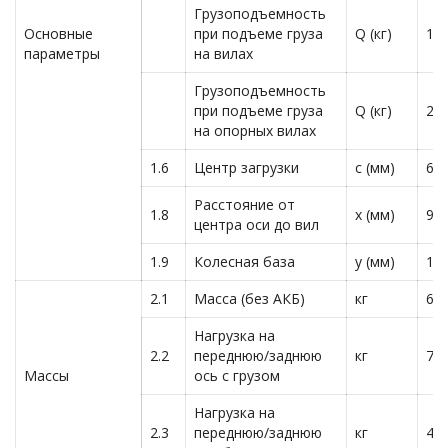
Грузоподъемность
Основные
при подъеме груза
Q (кг)
10
параметры
на вилах
Грузоподъемность
при подъеме груза
Q (кг)
20
на опорных вилах
1.6
Центр загрузки
c (мм)
60
Расстояние от
1.8
x (мм)
91
центра оси до вил
1.9
Колесная база
y (мм)
13
2.1
Масса (без АКБ)
кг
65
Нагрузка на
2.2
переднюю/заднюю
кг
76
Массы
ось с грузом
Нагрузка на
2.3
переднюю/заднюю
кг
47