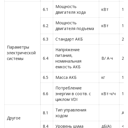
Мощность
6.1
кВт
1,3
двигателя хода
Мощность
6.2
кВт
1,2
двигателя подъема
6.3
Стандарт АКБ
2V
Параметры
Напряжение
электрической
питания,
6.4
В/ А∙ч
24
системы
номинальная
емкость АКБ
6.5
Масса АКБ
кг
15
Потребление
6.6
энергии в соотв. с
кВт∙ч/ч
1,0
циклом VDI
Тип управления
8.1
AC
ходом
Другое
8.4
Уровень шума
дБ(A)
<7