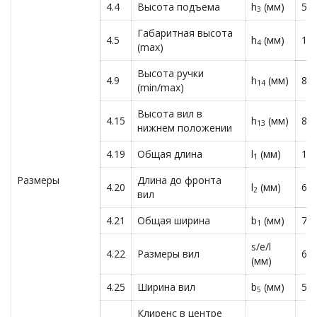
4.4
Высота подъема
h
(мм)
55
3
Габаритная высота
4.5
h
(мм)
17
4
(max)
Высота ручки
4.9
h
(мм)
82
14
(min/max)
Высота вил в
4.15
h
(мм)
88
13
нижнем положении
4.19
Общая длина
l
(мм)
17
1
Размеры
Длина до фронта
4.20
l
(мм)
62
2
вил
4.21
Общая ширина
b
(мм)
72
1
s/e/l
4.22
Размеры вил
60
(мм)
4.25
Ширина вил
b
(мм)
56
5
Клиренс в центре