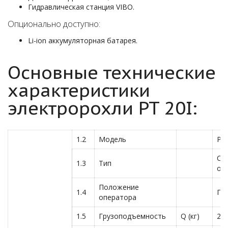
Гидравлическая станция VIBO.
Опционально доступно:
Li-ion аккумуляторная батарея.
Основные технические
характеристики
электророхли PT 20I:
1.2
Модель
PT 
Са
1.3
Тип
оп
Положение
1.4
Пе
оператора
1.5
Грузоподъемность
Q (кг)
20