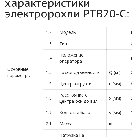
характеристики
электророхли PTB20-C:
1.2
Модель
PT
1.3
Тип
Са
Положение
1.4
Пе
оператора
Основные
1.5
Грузоподъемность
Q (кг)
20
параметры
1.6
Центр загрузки
c (мм)
60
Расстояние от
1.8
x (мм)
96
центра оси до вил
1.9
Колесная база
y (мм)
13
2.1
Масса
кг
63
Нагрузка на