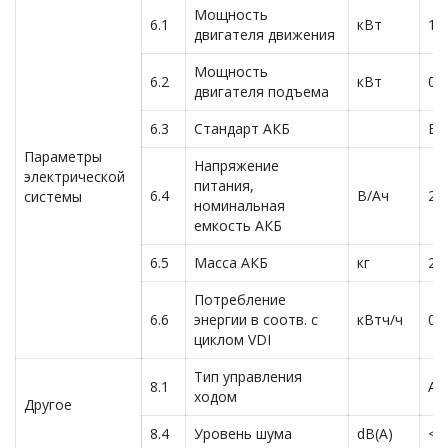
Мощность
6.1
кВт
1.3
двигателя движения
Мощность
6.2
кВт
0.8
двигателя подъема
6.3
Стандарт АКБ
B,
Параметры
Напряжение
электрической
питания,
6.4
В/Ач
24
системы
номинальная
емкость АКБ
6.5
Масса АКБ
кг
21
Потребление
6.6
энергии в соотв. с
кВтч/ч
0.
циклом VDI
Тип управления
8.1
AC
ходом
Другое
8.4
Уровень шума
dB(A)
<7