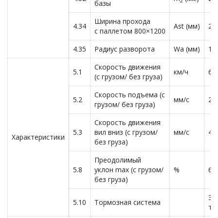
2
базы
Ширина прохода
4.34
Ast (мм)
22
с паллетом 800×1200
4.35
Радиус разворота
Wa (мм)
17
Скорость движения
5.1
км/ч
6.0
(с грузом/ без груза)
Скорость подъема (с
5.2
мм/с
27
грузом/ без груза)
Скорость движения
5.3
вил вниз (с грузом/
мм/с
42
Характеристики
без груза)
Преодолимый
5.8
уклон max (с грузом/
%
6/
без груза)
Эл
5.10
Тормозная система
то