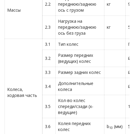
2.2
переднюю/заднюю
кг
96
Массы
ось с грузом
Нагрузка на
2.3
переднюю/заднюю
кг
51
ось без груза
3.1
Тип колес
По
Размер передних
3.2
Ø2
(ведущих) колес
3.3
Размер задних колес
Ø8
Дополнительные
3.4
Ø1
Колеса,
колеса
ходовая часть
Кол-во колес
3.5
спереди/сзади (х-
1x
ведущие)
Колея передних
3.6
b
(мм)
50
10
колес