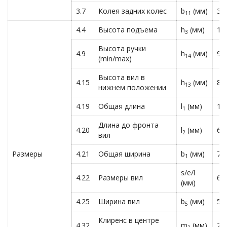
3.7
Колея задних колес
b
(мм)
36
11
4.4
Высота подъема
h
(мм)
12
3
Высота ручки
4.9
h
(мм)
94
14
(min/max)
Высота вил в
4.15
h
(мм)
85
13
нижнем положении
4.19
Общая длина
l
(мм)
17
1
Длина до фронта
4.20
l
(мм)
61
2
вил
Размеры
4.21
Общая ширина
b
(мм)
72
1
s/e/l
4.22
Размеры вил
60
(мм)
4.25
Ширина вил
b
(мм)
54
5
Клиренс в центре
4.32
m
(мм)
25