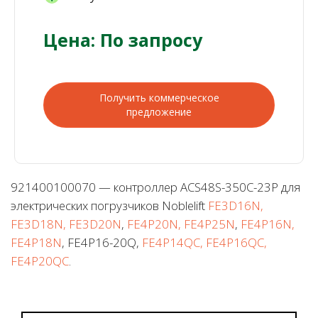
Цена: По запросу
Получить коммерческое
предложение
921400100070 — контроллер ACS48S-350C-23P для
электрических погрузчиков Noblelift
FE3D16N,
FE3D18N, FE3D20N
,
FE4P20N, FE4P25N
,
FE4P16N,
FE4P18N
, FE4P16-20Q,
FE4P14QC, FE4P16QC,
FE4P20QC
.