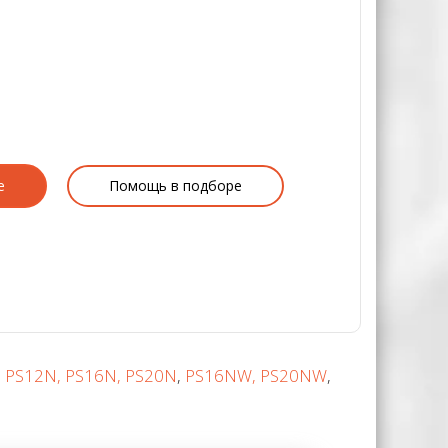
е
Помощь в подборе
,
PS12N, PS16N, PS20N
,
PS16NW, PS20NW
,