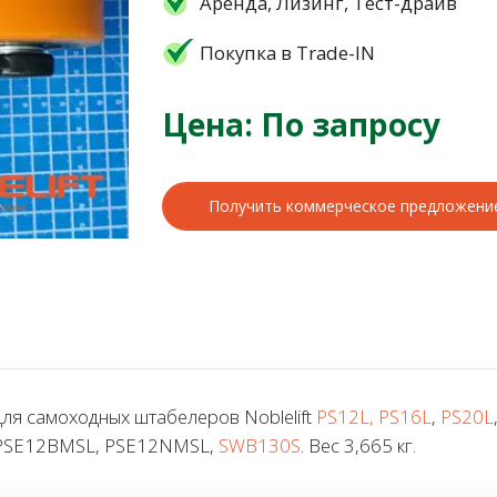
Аренда, Лизинг, Тест-драйв
Покупка в Trade-IN
Цена: По запросу
Получить коммерческое предложени
ля самоходных штабелеров Noblelift
PS12L, PS16L
,
PS20L
 PSE12BMSL, PSE12NMSL,
SWB130S
. Вес 3,665 кг.