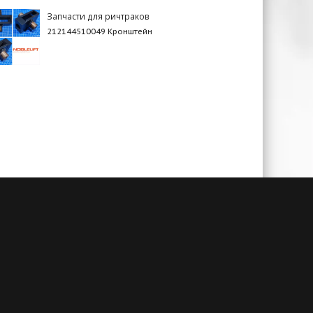
Запчасти для ричтраков
212144510049 Кронштейн
чии
Гарантия до 3-х лет
амым
При своевременном сервисном
й. А
обслуживании и заключенном