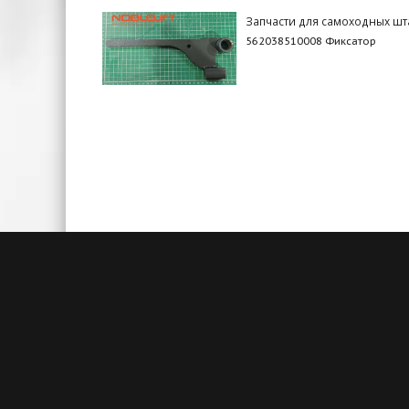
Запчасти для самоходных ш
562038510008 Фиксатор
Быстрая доставка
Большие складские запасы
Кажды
позволяют нам осуществлять
акц