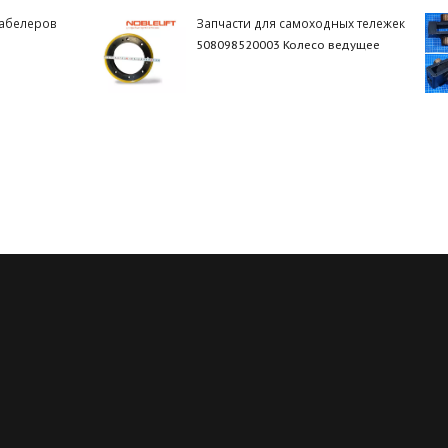
табелеров
Запчасти для самоходных тележек
508098520003 Колесо ведущее
Регулярные скидки
Все запчасти в нали
й месяц мы запускаем новую
Мы обладаем пожалуй с
ию на определённые группы
большим складом запчасте