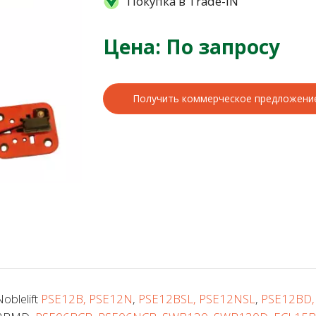
Покупка в Trade-IN
Цена: По запросу
Получить коммерческое предложени
blelift
PSE12B, PSE12N
,
PSE12BSL, PSE12NSL
,
PSE12BD,