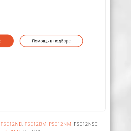
е
Помощь в подборе
 PSE12ND
,
PSE12BM, PSE12NM
, PSE12NSC,