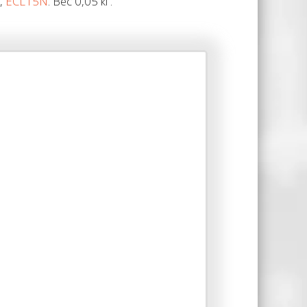
,
ECL15N
. Вес 0,05 кг.