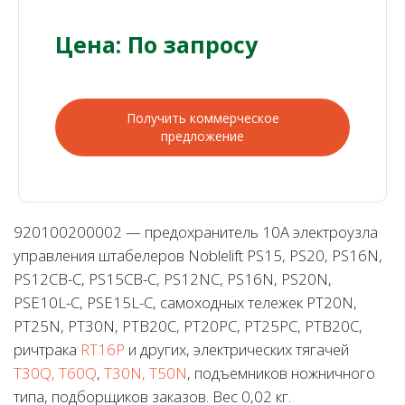
Цена: По запросу
Получить коммерческое
предложение
920100200002 — предохранитель 10А электроузла
управления штабелеров Noblelift PS15, PS20, PS16N,
PS12CB-C, PS15CB-C, PS12NC, PS16N, PS20N,
PSE10L-C, PSE15L-C, самоходных тележек PT20N,
PT25N, PT30N, PTB20C, PT20PC, PT25PC, PTB20C,
ричтрака
RT16P
и других, электрических тягачей
T30Q, T60Q
,
T30N, T50N
, подъемников ножничного
типа, подборщиков заказов. Вес 0,02 кг.