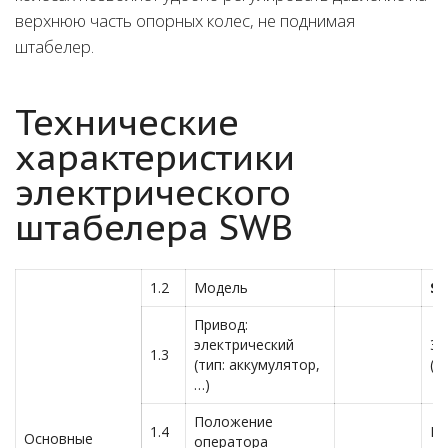
верхнюю часть опорных колес, не поднимая
штабелер.
Технические
характеристики
электрического
штабелера SWB
1.2
Модель
SW
Привод:
электрический
Эл
1.3
(тип: аккумулятор,
(а
…)
Положение
1.4
Пе
Основные
оператора