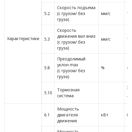
Скорость подъема
5.2
(с грузом/ без
мм/с
10
груза)
Скорость
движения вил вниз
Характеристики
5.3
мм/с
13
(с грузом/ без
груза)
Преодолимый
уклон max
5.8
%
4/
(с грузом/ без
груза)
Эл
Тормозная
5.10
система
т
Мощность
6.1
двигателя
кВт
0,
движения
Мощность