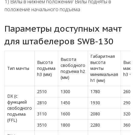
1) Вилы в нижнем положении/ Вилы подняты в
положение начального подъема
Параметры доступных мачт
для штабелеров SWB-130
Габаритная
Высота
Высота
высота
Высо
свободного
Тип мачты
подъема
мачты
макс
подъема h2
h3 (мм)
минимальная
h3 + 
(мм)
h1 (мм)
2510
1300
1780
2600
DX (с
функцией
2810
1450
1930
2900
свободного
3110
1600
2080
3200
подъема
(FFL)
3510
1800
2280
3600