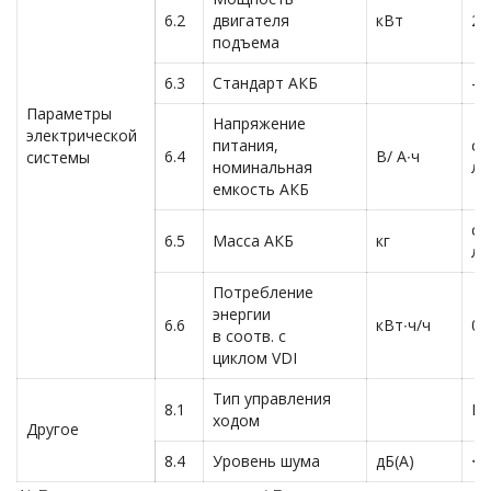
6.2
двигателя
кВт
2,
подъема
6.3
Стандарт АКБ
—
Параметры
Напряжение
электрической
питания,
св
6.4
В/ А∙ч
системы
номинальная
ли
емкость АКБ
св
6.5
Масса АКБ
кг
ли
Потребление
энергии
6.6
кВт∙ч/ч
0,
в соотв. с
циклом VDI
Тип управления
8.1
D
ходом
Другое
8.4
Уровень шума
дБ(A)
<7