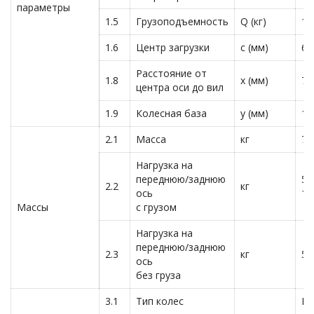
параметры
1.5
Грузоподъемность
Q (кг)
13
1.6
Центр загрузки
c (мм)
60
Расстояние от
1.8
x (мм)
71
центра оси до вил
1.9
Колесная база
y (мм)
10
2.1
Масса
кг
71
Нагрузка на
переднюю/заднюю
58
2.2
кг
ось
14
Массы
с грузом
Нагрузка на
переднюю/заднюю
2.3
кг
50
ось
без груза
3.1
Тип колес
По