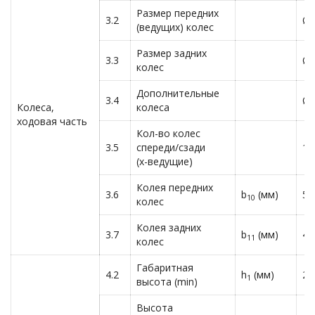
Размер передних
3.2
Ø2
(ведущих) колес
Размер задних
3.3
Ø8
колес
Дополнительные
3.4
Ø1
Колеса,
колеса
ходовая часть
Кол-во колес
3.5
спереди/сзади
1х
(х-ведущие)
Колея передних
3.6
b
(мм)
55
10
колес
Колея задних
3.7
b
(мм)
40
11
колес
Габаритная
4.2
h
(мм)
22
1
высота (min)
Высота