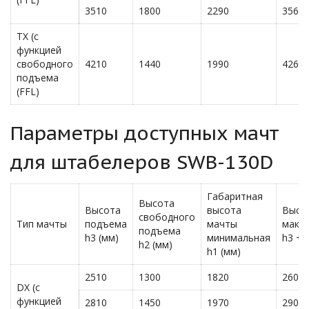
3510
1800
2290
3560
TX (с
функцией
свободного
4210
1440
1990
4260
подъема
(FFL)
Параметры доступных мачт
для штабелеров SWB-130D
Габаритная
Высота
Высота
высота
Высо
свободного
Тип мачты
подъема
мачты
макс
подъема
h3 (мм)
минимальная
h3 + 
h2 (мм)
h1 (мм)
2510
1300
1820
2600
DX (с
функцией
2810
1450
1970
2900