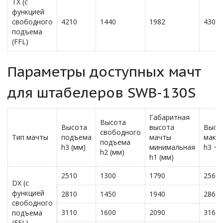
TX (с
функцией
свободного
4210
1440
1982
4300
подъема
(FFL)
Параметры доступных мачт
для штабелеров SWB-130S
Габаритная
Высота
Высота
высота
Высо
свободного
Тип мачты
подъема
мачты
макс
подъема
h3 (мм)
минимальная
h3 + 
h2 (мм)
h1 (мм)
2510
1300
1790
2560
DX (с
функцией
2810
1450
1940
2860
свободного
3110
1600
2090
3160
подъема
(FFL)