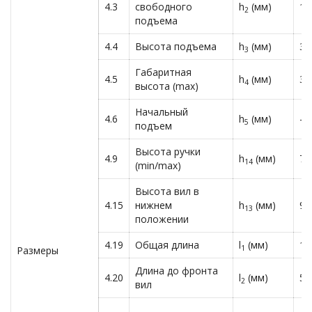
4.3
свободного
h
(мм)
18
2
подъема
4.4
Высота подъема
h
(мм)
35
3
Габаритная
4.5
h
(мм)
39
4
высота (max)
Начальный
4.6
h
(мм)
—
5
подъем
Высота ручки
4.9
h
(мм)
71
14
(min/max)
Высота вил в
4.15
нижнем
h
(мм)
90
13
положении
4.19
Общая длина
l
(мм)
17
1
Размеры
Длина до фронта
4.20
l
(мм)
56
2
вил