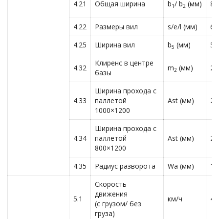
4.21
Общая ширина
b
/ b
(мм)
80
1
2
4.22
Размеры вил
s/e/l (мм)
60
4.25
Ширина вил
b
(мм)
57
5
Клиренс в центре
4.32
m
(мм)
24
2
базы
Ширина прохода с
4.33
паллетой
Ast (мм)
21
1000×1200
Ширина прохода с
4.34
паллетой
Ast (мм)
21
800×1200
4.35
Радиус разворота
Wa (мм)
13
Скорость
движения
5.1
км/ч
4,
(с грузом/ без
груза)