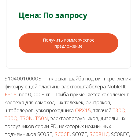
Цена: По запросу
Получить коммерческое
предложение
910400100005 — плоская шайба под винт крепления
фиксирующей пластины электроштабелера Noblelift
PS15
, вес 0,0008 кг. Шайба применяется как элемент
крепежа для самоходных тележек, ричтраков,
штабелеров, узкопроходника
OPX15
, тягачей
T30Q,
T60Q
,
T30N, T50N
, электропогрузчиков, дизельных
погрузчиков серии FD, некоторых ножничных
подъемников SC05E,
SC06E
, SC07E,
SC08HC
, SC08EC,