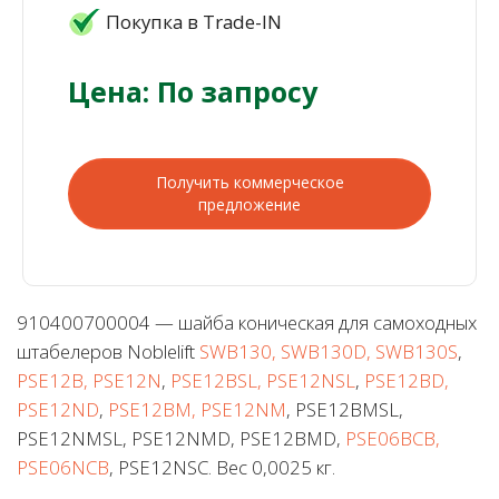
Покупка в Trade-IN
Цена: По запросу
Получить коммерческое
предложение
910400700004 — шайба коническая для самоходных
штабелеров Noblelift
SWB130, SWB130D, SWB130S
,
PSE12B, PSE12N
,
PSE12BSL, PSE12NSL
,
PSE12BD,
PSE12ND
,
PSE12BM, PSE12NM
, PSE12BMSL,
PSE12NMSL, PSE12NMD, PSE12BMD,
PSE06BCB,
PSE06NCB
, PSE12NSC. Вес 0,0025 кг.