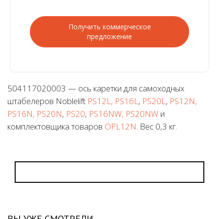
Получить коммерческое
предложение
504117020003 — ось каретки для самоходных
штабелеров Noblelift
PS12L, PS16L
,
PS20L
,
PS12N,
PS16N, PS20N
,
PS20
,
PS16NW, PS20NW
и
комплектовщика товаров
OPL12N
. Вес 0,3 кг.
ВЫ УЖЕ СМОТРЕЛИ