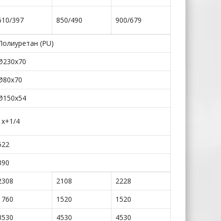
610/397
850/490
900/679
Полиуретан (PU)
Ø230х70
Ø80х70
Ø150х54
1х+1/4
522
390
2308
2108
2228
1760
1520
1520
3530
4530
4530