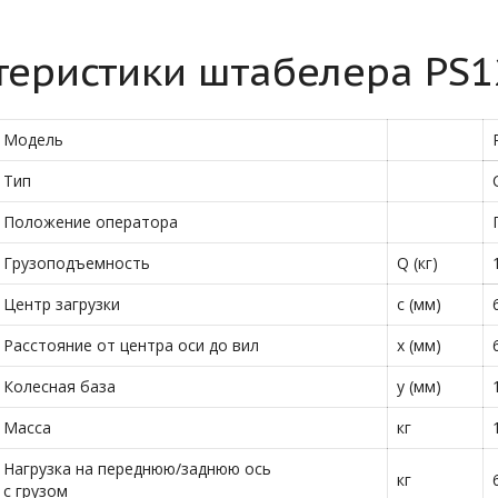
теристики штабелера PS1
Модель
Тип
Положение оператора
Грузоподъемность
Q (кг)
Центр загрузки
c (мм)
Расстояние от центра оси до вил
x (мм)
Колесная база
y (мм)
Масса
кг
Нагрузка на переднюю/заднюю ось
кг
с грузом