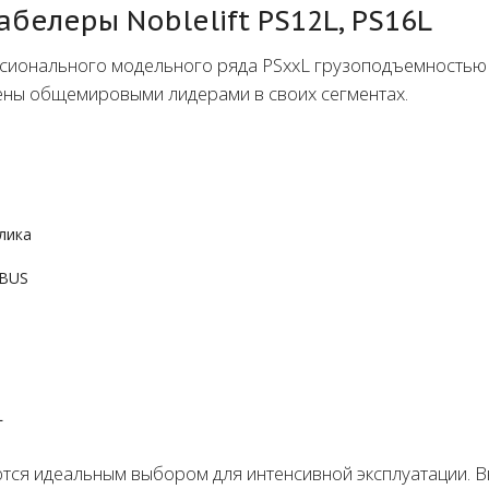
белеры Noblelift PS12L, PS16L
ионального модельного ряда PSxxL грузоподъемностью 1
ены общемировыми лидерами в своих сегментах.
лика
-BUS
L
ся идеальным выбором для интенсивной эксплуатации. В