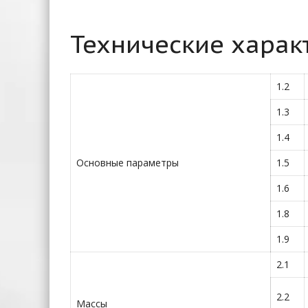
Технические харак
1.2
1.3
1.4
Основные параметры
1.5
1.6
1.8
1.9
2.1
2.2
Массы