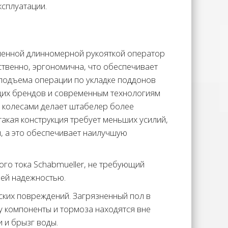
ксплуатации.
ленной длинномерной рукояткой оператор
ственно, эргономична, что обеспечивает
подъема операции по укладке поддонов
щих брендов и современным технологиям
4 колесами делает штабелер более
такая конструкция требует меньших усилий,
, а это обеспечивает наилучшую
го тока Schabmueller, не требующий
ей надежностью.
ких повреждений. Загрязненный пол в
у компоненты и тормоза находятся вне
 и брызг воды.