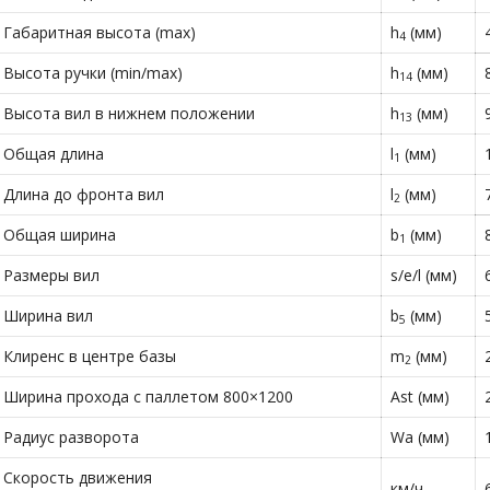
Габаритная высота (max)
h
(мм)
4
Высота ручки (min/max)
h
(мм)
14
Высота вил в нижнем положении
h
(мм)
13
Общая длина
l
(мм)
1
Длина до фронта вил
l
(мм)
2
Общая ширина
b
(мм)
1
Размеры вил
s/e/l (мм)
Ширина вил
b
(мм)
5
Клиренс в центре базы
m
(мм)
2
Ширина прохода с паллетом 800×1200
Ast (мм)
Радиус разворота
Wa (мм)
Скорость движения
км/ч