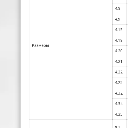
4.5
4.9
4.15
4.19
Размеры
4.20
4.21
4.22
4.25
4.32
4.34
4.35
5.1