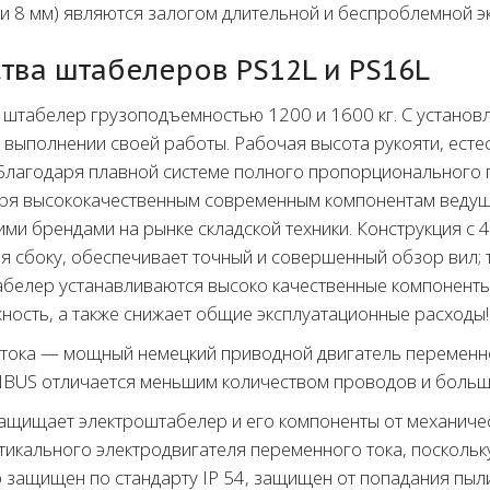
и 8 мм) являются залогом длительной и беспроблемной э
тва штабелеров PS12L и PS16L
 штабелер грузоподъемностью 1200 и 1600 кг. С установ
выполнении своей работы. Рабочая высота рукояти, есте
Благодаря плавной системе полного пропорционального 
даря высококачественным современным компонентам веду
ими брендами на рынке складской техники. Конструкция с 
я сбоку, обеспечивает точный и совершенный обзор вил; 
абелер устанавливаются высоко качественные компоненты
ность, а также снижает общие эксплуатационные расходы!
тока — мощный немецкий приводной двигатель переменно
NBUS отличается меньшим количеством проводов и больш
ащищает электроштабелер и его компоненты от механичес
тикального электродвигателя переменного тока, поскольк
 защищен по стандарту IP 54, защищен от попадания пыли