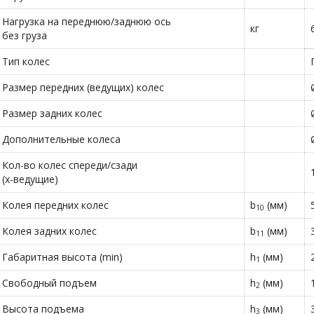
Нагрузка на переднюю/заднюю ось
кг
без груза
Тип колес
Размер передних (ведущих) колес
Размер задних колес
Дополнительные колеса
Кол-во колес спереди/сзади
(х-ведущие)
Колея передних колес
b
(мм)
10
Колея задних колес
b
(мм)
11
Габаритная высота (min)
h
(мм)
1
Свободный подъем
h
(мм)
2
Высота подъема
h
(мм)
3