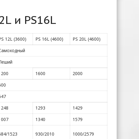
2L и PS16L
PS 12L (3600)
PS 16L (4600)
PS 20L (4600)
Самоходный
Пеший
1200
1600
2000
600
647
1248
1293
1429
1007
1340
1579
684/1523
930/2010
1000/2579