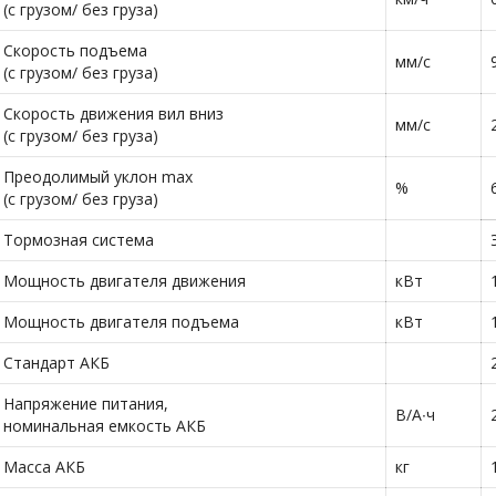
(с грузом/ без груза)
Скорость подъема
мм/с
(с грузом/ без груза)
Скорость движения вил вниз
мм/с
(с грузом/ без груза)
Преодолимый уклон max
%
(с грузом/ без груза)
Тормозная система
Мощность двигателя движения
кВт
Мощность двигателя подъема
кВт
Стандарт АКБ
Напряжение питания,
В/А∙ч
номинальная емкость АКБ
Масса АКБ
кг