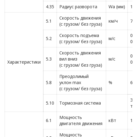
4.35
Радиус разворота
Wa (мм)
15
Скорость движения
5.1
км/ч
7,0
(с грузом/ без груза)
Скорость подъема
0,0
5.2
м/с
(с грузом/ без груза)
0,
Скорость движения
0,2
5.3
вил вниз
м/с
Характеристики
0,
(с грузом/ без груза)
Преодолимый
5.8
уклон max
%
6/ 
(с грузом/ без груза)
Эл
5.10
Тормозная система
то
Мощность
6.1
кВт
1,4
двигателя движения
Мощность