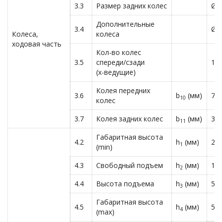
3.3
Размер задних колес
Ø8
Дополнительные
3.4
Ø1
Колеса,
колеса
ходовая часть
Кол-во колес
3.5
спереди/сзади
1х
(х-ведущие)
Колея передних
3.6
b
(мм)
75
10
колес
3.7
Колея задних колес
b
(мм)
39
11
Габаритная высота
4.2
h
(мм)
24
1
(min)
4.3
Свободный подъем
h
(мм)
18
2
4.4
Высота подъема
h
(мм)
54
3
Габаритная высота
4.5
h
(мм)
59
4
(max)