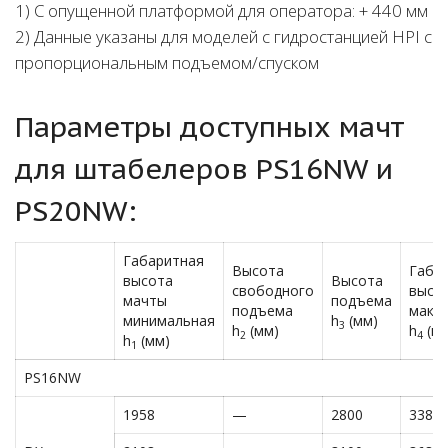
1) C опущенной платформой для оператора: + 440 мм
2) Данные указаны для моделей с гидростанцией HPI с
пропорциональным подъемом/спуском
Параметры доступных мачт
для штабелеров PS16NW и
PS20NW:
Габаритная
Высота
Габа
высота
Высота
свободного
высо
мачты
подъема
подъема
макс
минимальная
h
(мм)
3
h
(мм)
h
(мм
2
4
h
(мм)
1
PS16NW
1958
—
2800
3380