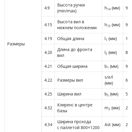
Высота ручки
4.9
h
(мм)
950
14
(min/max)
Высота вил в
4.15
h
(мм)
90
13
нижнем положении
4.19
Общая длина
l
(мм)
19
1
Размеры
Длина до фронта
4.20
l
(мм)
81
2
вил
4.21
Общая ширина
b
(мм)
99
1
s/e/l
4.22
Размеры вил
60
(мм)
4.25
Ширина вил
b
(мм)
570
5
Клиренс в центре
4.32
m
(мм)
28
2
базы
Ширина прохода
4.34
Ast (мм)
23
с паллетой 800×1200