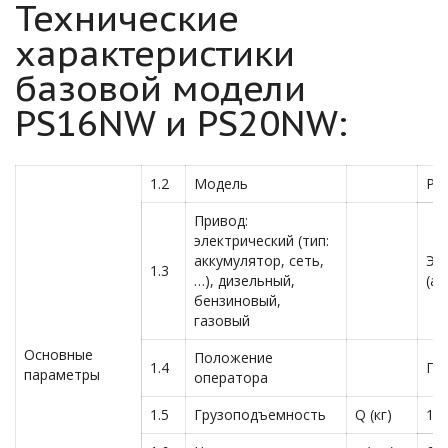
Технические
характеристики
базовой модели
PS16NW и PS20NW:
1.2
Модель
PS
Привод:
электрический (тип:
аккумулятор, сеть,
Эл
1.3
…), дизельный,
(а
бензиновый,
газовый
Основные
Положение
1.4
Пе
параметры
оператора
1.5
Грузоподъемность
Q (кг)
16