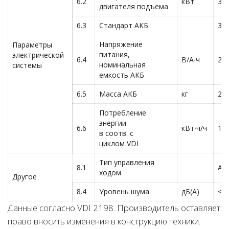
6.2
кВт
3,0
двигателя подъема
6.3
Стандарт АКБ
3V
Напряжение
Параметры
питания,
электрической
6.4
В/А∙ч
24/
номинальная
системы
емкость АКБ
6.5
Масса АКБ
кг
23
Потребление
энергии
6.6
кВт∙ч/ч
1,3
в соотв. с
циклом VDI
Тип управления
8.1
AC-
ходом
Другое
8.4
Уровень шума
дБ(A)
<7
Данные согласно VDI 2198. Производитель оставляет
право вносить изменения в конструкцию техники.