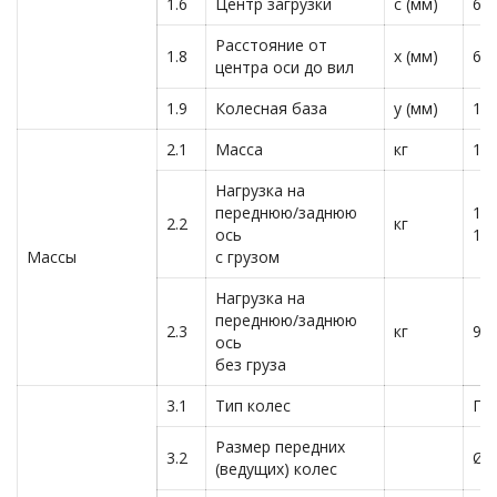
1.6
Центр загрузки
c (мм)
60
Расстояние от
1.8
x (мм)
64
центра оси до вил
1.9
Колесная база
y (мм)
12
2.1
Масса
кг
13
Нагрузка на
переднюю/заднюю
10
2.2
кг
ось
19
Массы
с грузом
Нагрузка на
переднюю/заднюю
2.3
кг
943
ось
без груза
3.1
Тип колес
По
Размер передних
3.2
Ø2
(ведущих) колес