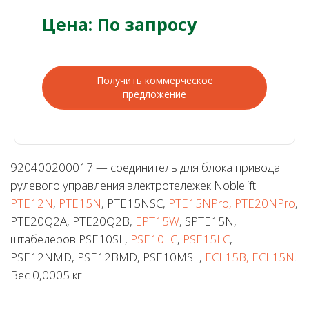
Цена: По запросу
Получить коммерческое
предложение
920400200017 — соединитель для блока привода
рулевого управления электротележек Noblelift
PTE12N
,
PTE15N
, PTE15NSC,
PTE15NPro, PTE20NPro
,
PTE20Q2A, PTE20Q2B,
EPT15W
, SPTE15N,
штабелеров PSE10SL,
PSE10LC
,
PSE15LC
,
PSE12NMD, PSE12BMD, PSE10MSL,
ECL15B, ECL15N
.
Вес 0,0005 кг.