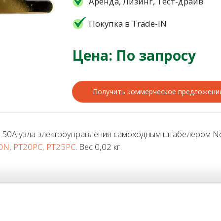
Аренда, Лизинг, Тест-драйв
Покупка в Trade-IN
Цена: По запросу
Получить коммерческое предложени
50А узла электроуправления самоходным штабелером Nob
30N
,
PT20PC, PT25PC
. Вес 0,02 кг.