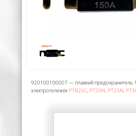
920100100007 — плавкий предохранитель 1
электротележек
PTB20C
,
PT20N, PT25N, PT