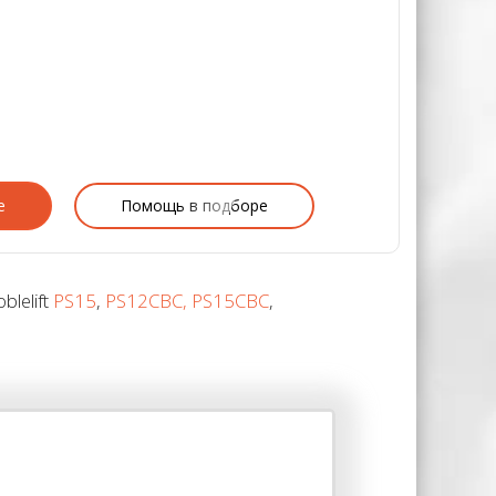
е
Помощь в подборе
lelift
PS15
,
PS12CBC, PS15CBC
,